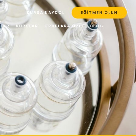
KURSA KAYDOL
EĞITMEN OLUN
ULAR
KURSLAR
GRUPLARA ÖZEL
BLOG