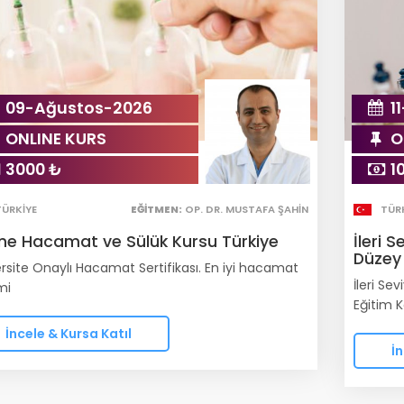
09-Ağustos-2026
1
ONLINE KURS
O
3000 ₺
1
TÜRKIYE
EĞITMEN:
OP. DR. MUSTAFA ŞAHIN
TÜR
ine Hacamat ve Sülük Kursu Türkiye
İleri 
Düzey
rsite Onaylı Hacamat Sertifikası. En iyi hacamat
İleri Se
mi
Eğitim 
İncele & Kursa Katıl
İn