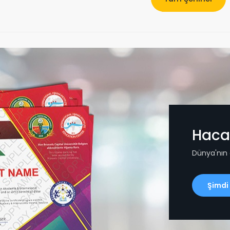
Haca
Dünya'nın
Şimdi