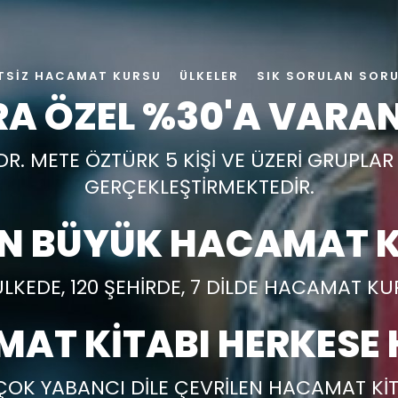
TSIZ HACAMAT KURSU
ÜLKELER
SIK SORULAN SOR
A ÖZEL %30'A VARAN
DR. METE ÖZTÜRK 5 KİŞİ VE ÜZERİ GRUPLA
GERÇEKLEŞTİRMEKTEDİR.
EN BÜYÜK HACAMAT K
ÜLKEDE, 120 ŞEHİRDE, 7 DİLDE HACAMAT K
AT KİTABI HERKESE 
ÇOK YABANCI DİLE ÇEVRİLEN HACAMAT KİT