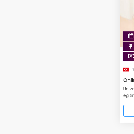
Onl
Ünive
eğiti