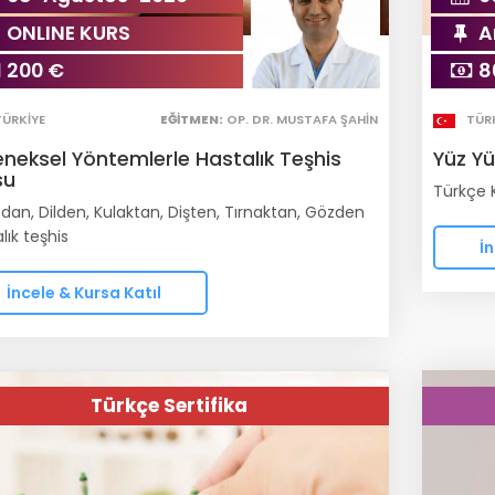
ONLINE KURS
A
200 €
8
TÜRKIYE
EĞITMEN:
OP. DR. MUSTAFA ŞAHIN
TÜR
eneksel Yöntemlerle Hastalık Teşhis
Yüz Y
su
Türkçe K
dan, Dilden, Kulaktan, Dişten, Tırnaktan, Gözden
lık teşhis
İn
İncele & Kursa Katıl
Türkçe Sertifika