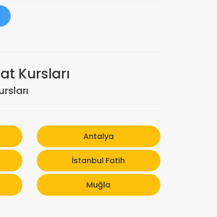
t Kursları
rsları
Antalya
İstanbul Fatih
Muğla