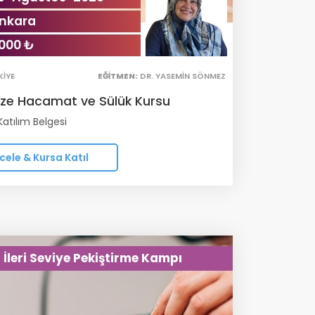
nkara
000 ₺
KIYE
EĞITMEN:
DR. YASEMIN SÖNMEZ
üze Hacamat ve Sülük Kursu
atılım Belgesi
cele & Kursa Katıl
İleri Seviye Pekiştirme Kampı