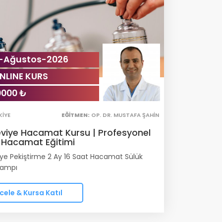
1-Ağustos-2026
NLINE KURS
0000 ₺
KIYE
EĞITMEN:
OP. DR. MUSTAFA ŞAHIN
Seviye Hacamat Kursu | Profesyonel
 Hacamat Eğitimi
viye Pekiştirme 2 Ay 16 Saat Hacamat Sülük
Kampı
cele & Kursa Katıl