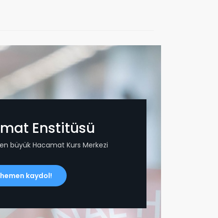
mat Enstitüsü
 en büyük Hacamat Kurs Merkezi
 hemen kaydol!