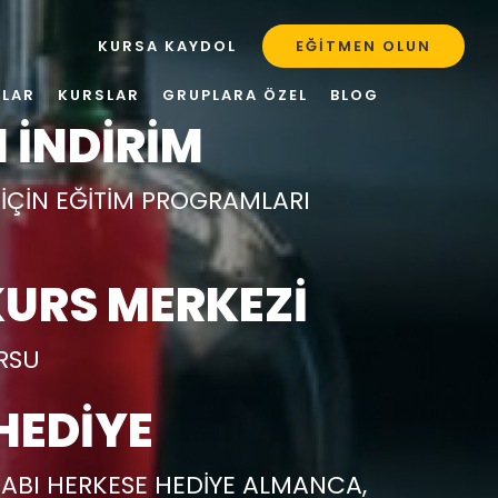
KURSA KAYDOL
EĞITMEN OLUN
ULAR
KURSLAR
GRUPLARA ÖZEL
BLOG
 İNDİRİM
R İÇİN EĞİTİM PROGRAMLARI
URS MERKEZİ
URSU
HEDİYE
ABI HERKESE HEDİYE ALMANCA,