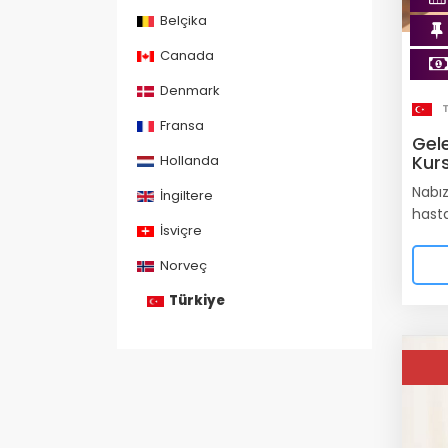
Belçika
Canada
Denmark
Fransa
Gel
Hollanda
Kur
Nabız
İngiltere
hasta
İsviçre
Norveç
Türkiye