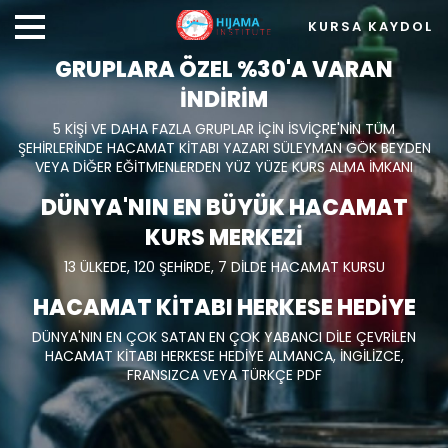
KURSA KAYDOL
GRUPLARA ÖZEL %30'A VARAN
İNDİRİM
5 KİŞİ VE DAHA FAZLA GRUPLAR İÇİN İSVİÇRE'NİN TÜM
ŞEHİRLERİNDE HACAMAT KİTABI YAZARI SÜLEYMAN GÖK BEYDEN
VEYA DİĞER EĞİTMENLERDEN YÜZ YÜZE KURS ALMA İMKANI
DÜNYA'NIN EN BÜYÜK HACAMAT
KURS MERKEZİ
13 ÜLKEDE, 120 ŞEHİRDE, 7 DİLDE HACAMAT KURSU
HACAMAT KİTABI HERKESE HEDİYE
DÜNYA'NIN EN ÇOK SATAN EN ÇOK YABANCI DİLE ÇEVRİLEN
HACAMAT KİTABI HERKESE HEDİYE ALMANCA, İNGİLİZCE,
FRANSIZCA VEYA TÜRKÇE PDF