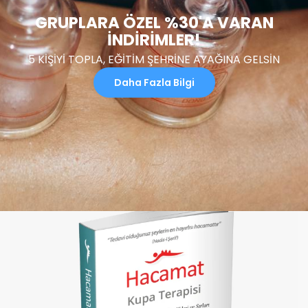
GRUPLARA ÖZEL %30'A VARAN
İNDIRIMLER!
5 KİŞİYİ TOPLA, EĞİTİM ŞEHRİNE AYAĞINA GELSİN
Daha Fazla Bilgi