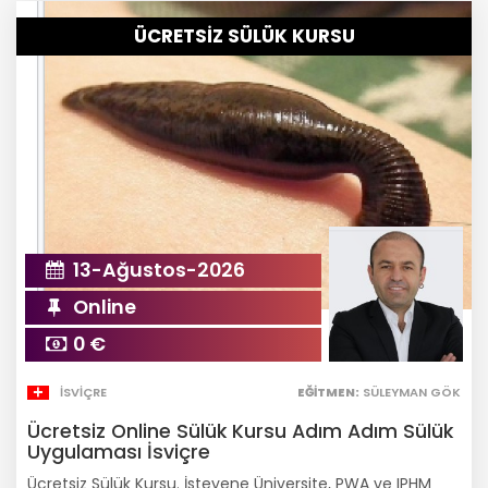
ÜCRETSİZ SÜLÜK KURSU
13-Ağustos-2026
Online
0 €
İSVIÇRE
EĞITMEN:
SÜLEYMAN GÖK
Ücretsiz Online Sülük Kursu Adım Adım Sülük
Uygulaması İsviçre
Ücretsiz Sülük Kursu. İsteyene Üniversite, PWA ve IPHM