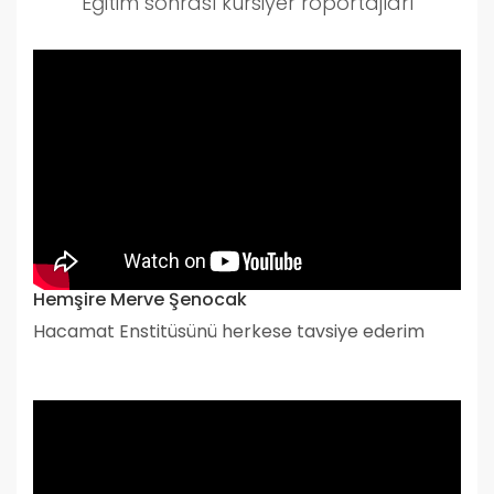
Eğitim sonrası kursiyer röportajları
Hemşire Merve Şenocak
Hacamat Enstitüsünü herkese tavsiye ederim