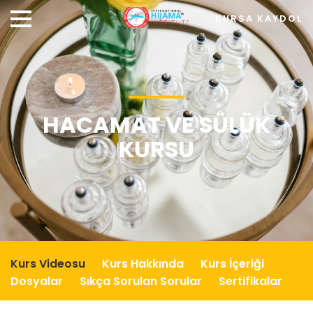
KURSA KAYDOL
HACAMAT VE SÜLÜK
KURSU
Kurs Videosu
Kurs Hakkında
Kurs İçeriği
Dosyalar
Sıkça Sorulan Sorular
Sertifikalar