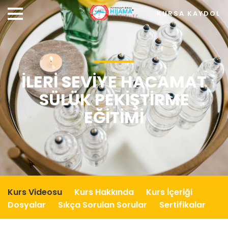
KURSA KAYDOL
İLERI SEVIYE HACAMAT
SÜLÜK PEKIŞTIRME
EĞITIMI
Kurs Videosu
Kurs Hakkında
Kurs İçeriği
Dosyalar
Sıkça Sorulan Sorular
Sertifikalar