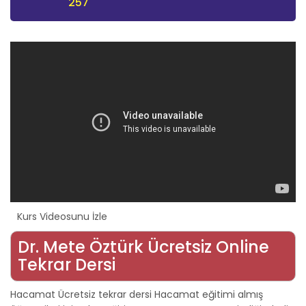
257
Kurs Videosunu İzle
Dr. Mete Öztürk Ücretsiz Online
Tekrar Dersi
Hacamat Ücretsiz tekrar dersi Hacamat eğitimi almış