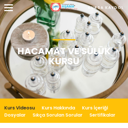
KURSA KAYDOL
HACAMAT VE SÜLÜK
KURSU
Kurs Videosu
Kurs Hakkında
Kurs İçeriği
Dosyalar
Sıkça Sorulan Sorular
Sertifikalar