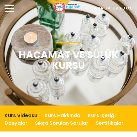
KURSA KAYDOL
HACAMAT VE SÜLÜK
KURSU
Kurs Videosu
Kurs Hakkında
Kurs İçeriği
Dosyalar
Sıkça Sorulan Sorular
Sertifikalar