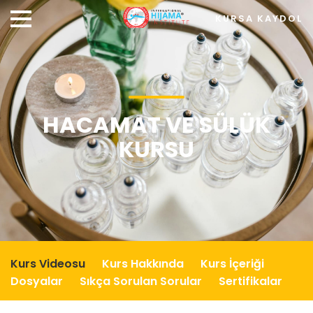
KURSA KAYDOL
HACAMAT VE SÜLÜK
KURSU
Kurs Videosu
Kurs Hakkında
Kurs İçeriği
Dosyalar
Sıkça Sorulan Sorular
Sertifikalar