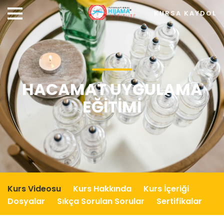
KURSA KAYDOL
HACAMAT UYGULAMA
EĞITIMI
Kurs Videosu
Kurs Hakkında
Kurs İçeriği
Dosyalar
Sıkça Sorulan Sorular
Sertifikalar