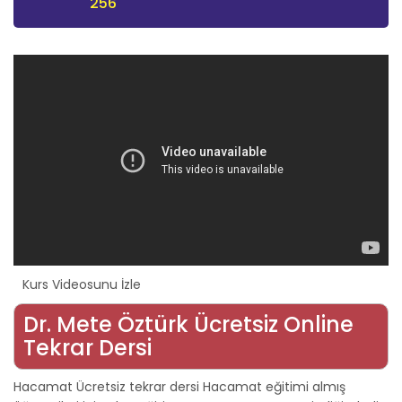
256
Kurs Videosunu İzle
Dr. Mete Öztürk Ücretsiz Online
Tekrar Dersi
Hacamat Ücretsiz tekrar dersi Hacamat eğitimi almış