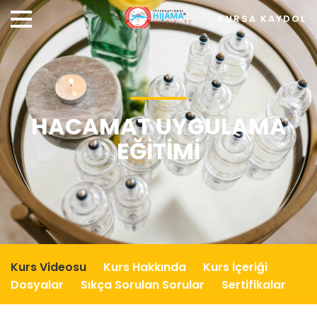
KURSA KAYDOL
HACAMAT UYGULAMA
EĞITIMI
Kurs Videosu
Kurs Hakkında
Kurs İçeriği
Dosyalar
Sıkça Sorulan Sorular
Sertifikalar