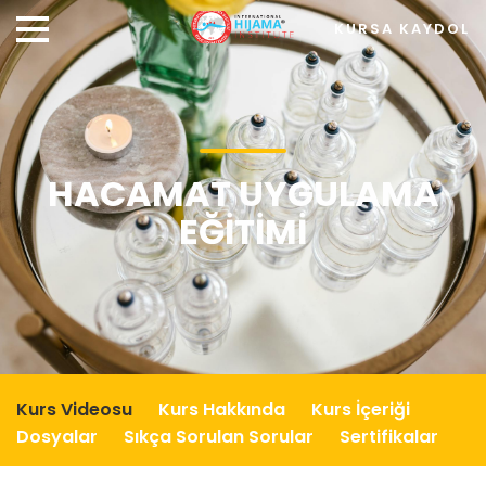
KURSA KAYDOL
HACAMAT UYGULAMA
EĞITIMI
Kurs Videosu
Kurs Hakkında
Kurs İçeriği
Dosyalar
Sıkça Sorulan Sorular
Sertifikalar