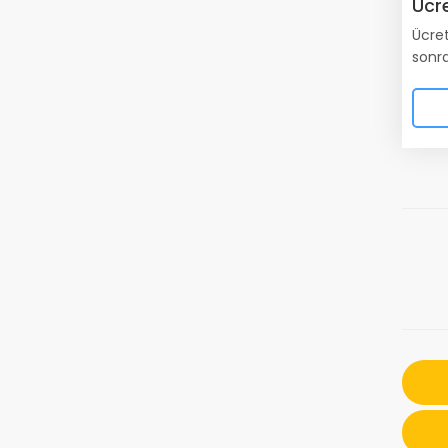
Ücr
Ücret
sonra