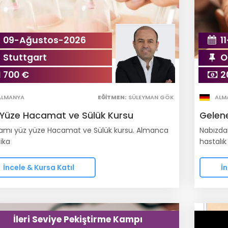
09-Ağustos-2026
1
Stuttgart
O
700 €
2
ALMANYA
EĞITMEN:
SÜLEYMAN GÖK
ALM
 Yüze Hacamat ve Sülük Kursu
Gelene
mı yüz yüze Hacamat ve Sülük kursu. Almanca
Nabızdan
fika
hastalık
İncele & Kursa Katıl
İn
İleri Seviye Pekiştirme Kampı