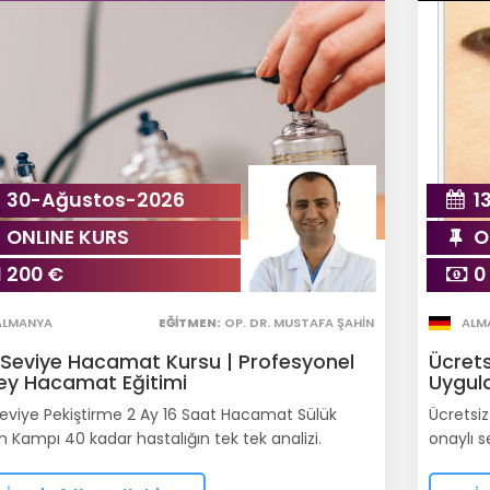
30-Ağustos-2026
1
ONLINE KURS
O
200 €
0
ALMANYA
EĞITMEN:
OP. DR. MUSTAFA ŞAHIN
ALM
i Seviye Hacamat Kursu | Profesyonel
Ücrets
ey Hacamat Eğitimi
Uygul
 Seviye Pekiştirme 2 Ay 16 Saat Hacamat Sülük
Ücretsiz
m Kampı 40 kadar hastalığın tek tek analizi.
onaylı se