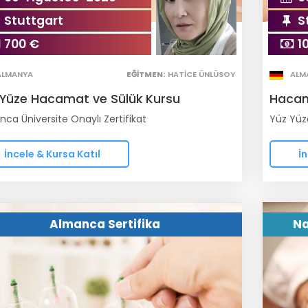
Stuttgart
S
700 €
1
ALMANYA
EĞITMEN:
HATICE ÜNLÜSOY
ALM
 Yüze Hacamat ve Sülük Kursu
Hacam
ca Üniversite Onaylı Zertifikat
Yüz Yüz
İncele & Kursa Katıl
İn
Almanca Sertifika
Na