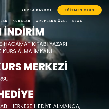
KURSA KAYDOL
EĞITMEN OLUN
ULAR
KURSLAR
GRUPLARA ÖZEL
BLOG
 İNDİRİM
DE HACAMAT KİTABI YAZARI
E KURS ALMA İMKANI
URS MERKEZİ
URSU
HEDİYE
ABI HERKESE HEDİYE ALMANCA,