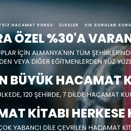
TSIZ HACAMAT KURSU
ÜLKELER
SIK SORULAN SOR
A ÖZEL %30'A VARAN
UPLAR İÇİN ALMANYA'NIN TÜM ŞEHİRLERİN
EN VEYA DİĞER EĞİTMENLERDEN YÜZ YÜZ
EN BÜYÜK HACAMAT K
ÜLKEDE, 120 ŞEHİRDE, 7 DİLDE HACAMAT K
AT KİTABI HERKESE 
ÇOK YABANCI DİLE ÇEVRİLEN HACAMAT KİT