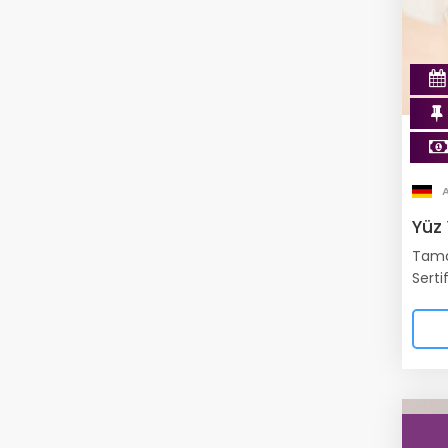
Yüz
Tama
Serti