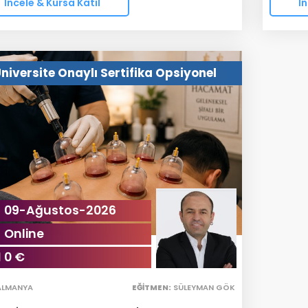
İncele & Kursa Katıl
İn
niversite Onaylı Sertifika Opsiyonel
09-Ağustos-2026
Online
0 €
ALMANYA
EĞITMEN:
SÜLEYMAN GÖK