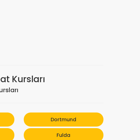
t Kursları
rsları
Dortmund
Fulda