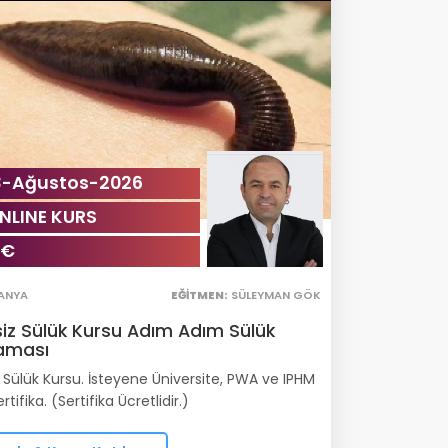
3-Ağustos-2026
NLINE KURS
 €
ANYA
EĞITMEN:
SÜLEYMAN GÖK
iz Sülük Kursu Adım Adım Sülük
aması
 Sülük Kursu. İsteyene Üniversite, PWA ve IPHM
rtifika. (Sertifika Ücretlidir.)