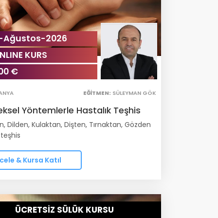
1-Ağustos-2026
NLINE KURS
00 €
ANYA
EĞITMEN:
SÜLEYMAN GÖK
ksel Yöntemlerle Hastalık Teşhis
, Dilden, Kulaktan, Dişten, Tırnaktan, Gözden
 teşhis
cele & Kursa Katıl
ÜCRETSİZ SÜLÜK KURSU