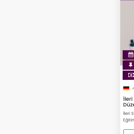
İler
Düz
İleri
Eğiti