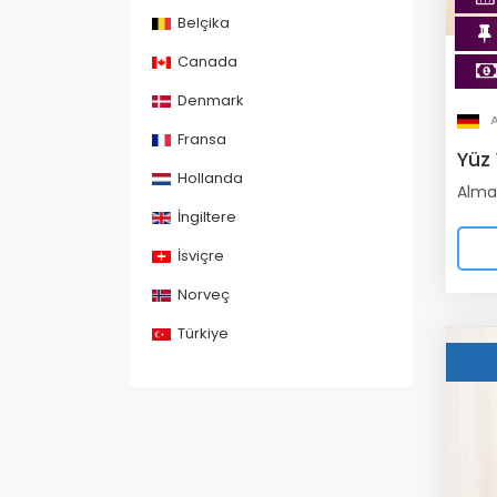
Belçika
Canada
Denmark
Fransa
Yüz
Hollanda
Alman
İngiltere
İsviçre
Norveç
Türkiye