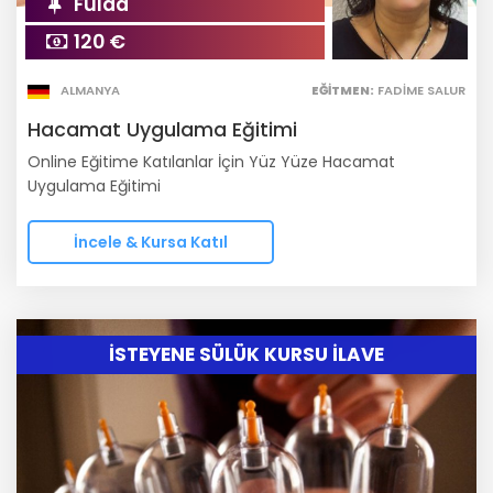
Fulda
120 €
ALMANYA
EĞITMEN:
FADİME SALUR
Hacamat Uygulama Eğitimi
Online Eğitime Katılanlar İçin Yüz Yüze Hacamat
Uygulama Eğitimi
İncele & Kursa Katıl
İSTEYENE SÜLÜK KURSU İLAVE