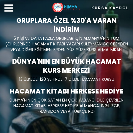
KURSA KAYDOL
GRUPLARA ÖZEL %30'A VARAN
İNDİRİM
5 KİŞİ VE DAHA FAZLA GRUPLAR İÇİN ALMANYA'NIN TÜM
ŞEHİRLERİNDE HACAMAT KİTABI YAZARI SÜLEYMAN GÖK BEYDEN
VEYA DİĞER EĞİTMENLERDEN YÜZ YÜZE KURS ALMA İMKANI
DÜNYA'NIN EN BÜYÜK HACAMAT
KURS MERKEZİ
13 ÜLKEDE, 120 ŞEHİRDE, 7 DİLDE HACAMAT KURSU
HACAMAT KİTABI HERKESE HEDİYE
DÜNYA'NIN EN ÇOK SATAN EN ÇOK YABANCI DİLE ÇEVRİLEN
HACAMAT KİTABI HERKESE HEDİYE ALMANCA, İNGİLİZCE,
FRANSIZCA VEYA TÜRKÇE PDF