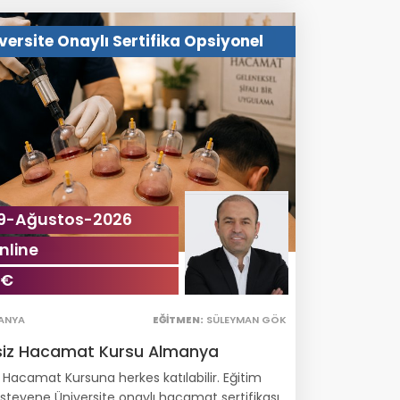
versite Onaylı Sertifika Opsiyonel
9-Ağustos-2026
nline
 €
ANYA
EĞITMEN:
SÜLEYMAN GÖK
siz Hacamat Kursu Almanya
 Hacamat Kursuna herkes katılabilir. Eğitim
isteyene Üniversite onaylı hacamat sertifikası.