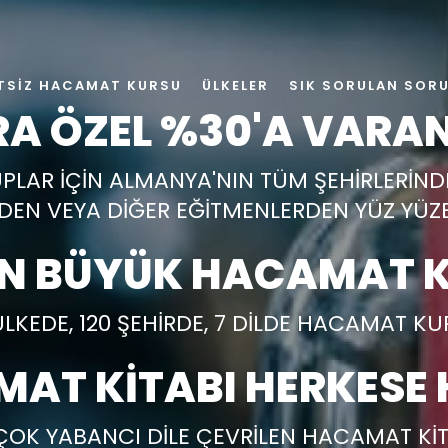
TSIZ HACAMAT KURSU
ÜLKELER
SIK SORULAN SOR
A ÖZEL %30'A VARAN
UPLAR İÇİN ALMANYA'NIN TÜM ŞEHİRLERİN
EN VEYA DİĞER EĞİTMENLERDEN YÜZ YÜZ
EN BÜYÜK HACAMAT K
ÜLKEDE, 120 ŞEHİRDE, 7 DİLDE HACAMAT K
AT KİTABI HERKESE 
ÇOK YABANCI DİLE ÇEVRİLEN HACAMAT KİT