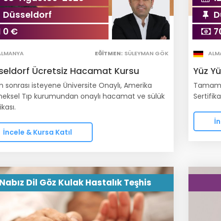
Düsseldorf
D
0 €
7
ALMANYA
EĞITMEN:
SÜLEYMAN GÖK
ALM
seldorf Ücretsiz Hacamat Kursu
Yüz Y
m sonrası isteyene Üniversite Onaylı, Amerika
Tamamı 
neksel Tıp kurumundan onaylı hacamat ve sülük
Sertifika
ikası.
İn
İncele & Kursa Katıl
Nabız Dil Göz Kulak Hastalık Teşhis