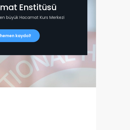
mat Enstitüsü
 en büyük Hacamat Kurs Merkezi
 hemen kaydol!