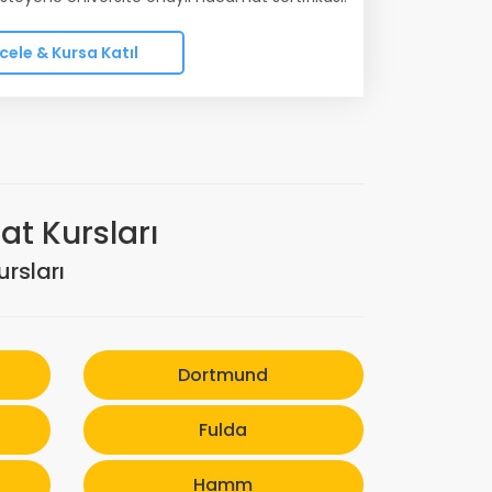
cele & Kursa Katıl
t Kursları
rsları
Dortmund
Fulda
Hamm