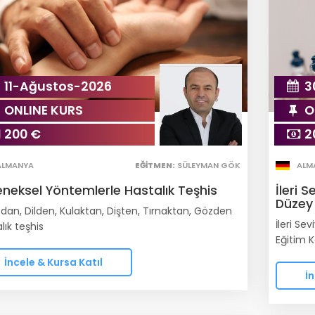
11-Ağustos-2026
3
ONLINE KURS
O
200 €
2
ALMANYA
EĞITMEN:
SÜLEYMAN GÖK
ALM
eneksel Yöntemlerle Hastalık Teşhis
İleri 
Düzey
dan, Dilden, Kulaktan, Dişten, Tırnaktan, Gözden
İleri Se
lık teşhis
Eğitim K
İncele & Kursa Katıl
İn