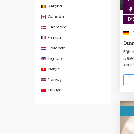
Belçika
Canada
Denmark
Fransa
Düs
Hollanda
Eğiti
Gele
İngiltere
sertif
İsviçre
Norveç
Türkiye