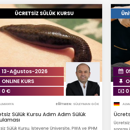
ÜCRETSİZ SÜLÜK KURSU
Üni
13-Ağustos-2026
0
ONLINE KURS
O
0 €
0
ALMANYA
EĞITMEN:
SÜLEYMAN GÖK
ALM
etsiz Sülük Kursu Adım Adım Sülük
Ücret
ulaması
Ücretsiz
siz Sülük Kursu. İsteyene Üniversite, PWA ve IPHM
sonrası 