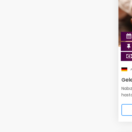
Gel
Nabız
hasta