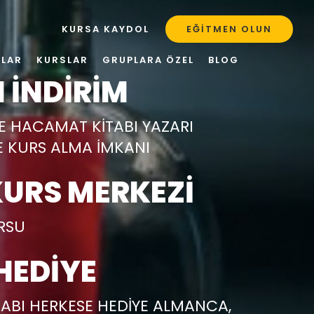
KURSA KAYDOL
EĞITMEN OLUN
ULAR
KURSLAR
GRUPLARA ÖZEL
BLOG
 İNDİRİM
DE HACAMAT KİTABI YAZARI
E KURS ALMA İMKANI
URS MERKEZİ
URSU
HEDİYE
ABI HERKESE HEDİYE ALMANCA,