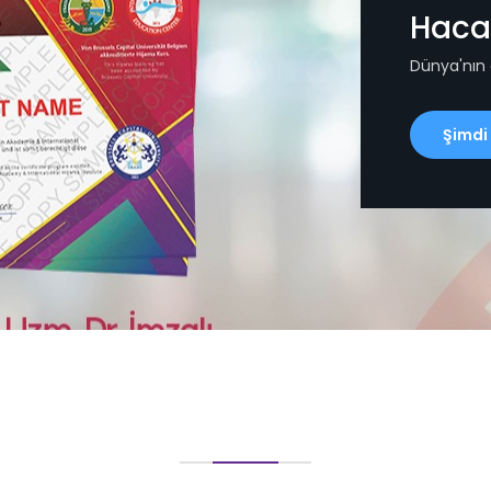
Haca
Dünya'nın
Şimdi